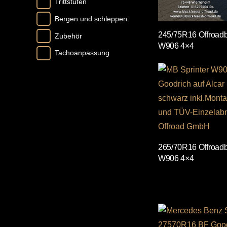
Trittstufen
Bergen und schleppen
245/75R16 Offroadbe
Zubehör
W906 4×4
Tachoanpassung
265/70R16 Offroadbe
W906 4×4