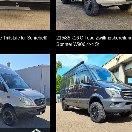
Trittstufe für Schiebetür
215/85R16 Offroad Zwillingsbereifun
Sprinter W906 4×4 5t