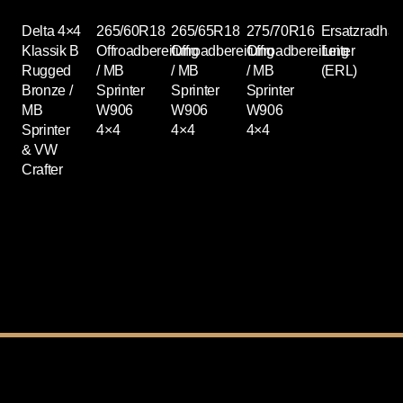
Delta 4×4
265/60R18
265/65R18
275/70R16
Ersatzradhalt
Klassik B
Offroadbereifung
Offroadbereifung
Offroadbereifung
Leiter
O
Rugged
/ MB
/ MB
/ MB
(ERL)
/
Bronze /
Sprinter
Sprinter
Sprinter
S
MB
W906
W906
W906
Sprinter
4×4
4×4
4×4
& VW
Crafter