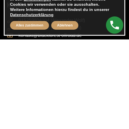
Kontakt
Cookies wir verwenden oder sie ausschalten.
Weitere Informationen hierzu findest du in unserer
Datenschutzerklärung
015259804104 (Alexander Wolf)
Alles zustimmen
Ablehnen
015259804103 (Viktor Godsin)
kontakt@blackforest-offroad.de
Im Rivoir 5, 75446 Wiernsheim
Rechtliches
Impressum
Datenschutzerklärung
AGB
Cookie Einstellungen
Folge uns auf