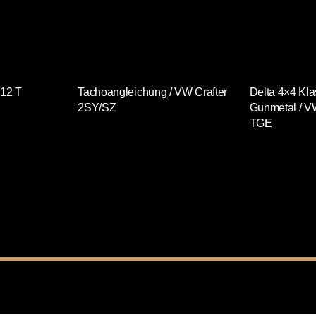
 12 T
Tachoangleichung / VW Crafter
Delta 4×4 Kl
2SY/SZ
Gunmetal / V
TGE