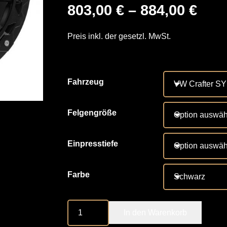
803,00
€
–
884,00
€
Preis inkl. der gesetzl. MwSt.
Fahrzeug
Felgengröße
Einpresstiefe
Farbe
Delta
In den Warenkorb
4x4