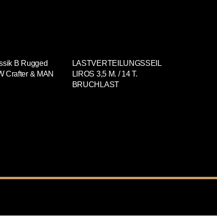
assik B Rugged
LASTVERTEILUNGSSEIL
Tachoan
W Crafter & MAN
LIROS 3,5 M. / 14 T.
BRUCHLAST