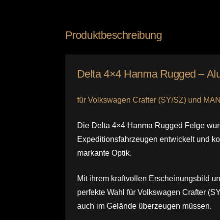
Hanma
Rugged
Produktbeschreibung
/
VW
Crafter
Delta 4×4 Hanma Rugged – Al
&
MAN
für Volkswagen Crafter (SY/SZ) und MA
TGE
Menge
Die Delta 4×4 Hanma Rugged Felge wurde
Expeditionsfahrzeugen entwickelt und ko
markante Optik.
Mit ihrem kraftvollen Erscheinungsbild un
perfekte Wahl für Volkswagen Crafter (S
auch im Gelände überzeugen müssen.