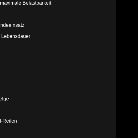
 maximale Belastbarkeit
ändeeinsatz
e Lebensdauer
elge
d-Reifen