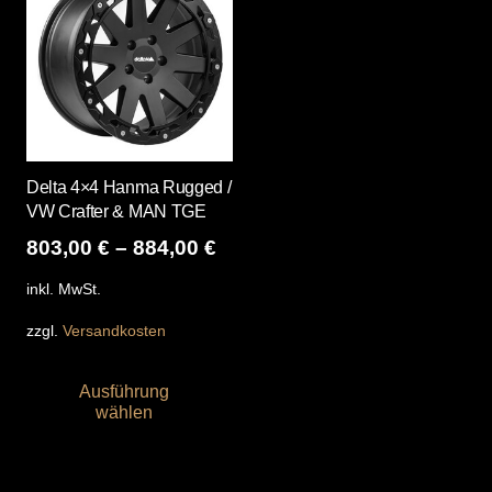
Delta 4×4 Hanma Rugged /
VW Crafter & MAN TGE
803,00
€
–
884,00
€
inkl. MwSt.
zzgl.
Versandkosten
Dieses
Ausführung
Produkt
wählen
weist
mehrere
Varianten