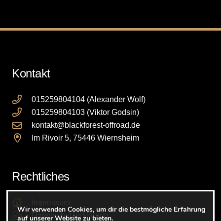
auf.
Die
Optionen
können
auf
Kontakt
der
Produktseite
gewählt
015259804104 (Alexander Wolf)
werden
015259804103 (Viktor Godsin)
kontakt@blackforest-offroad.de
Im Rivoir 5, 75446 Wiernsheim
Rechtliches
Impressum
Wir verwenden Cookies, um dir die bestmögliche Erfahrung
Datenschutzerklärung
auf unserer Website zu bieten.