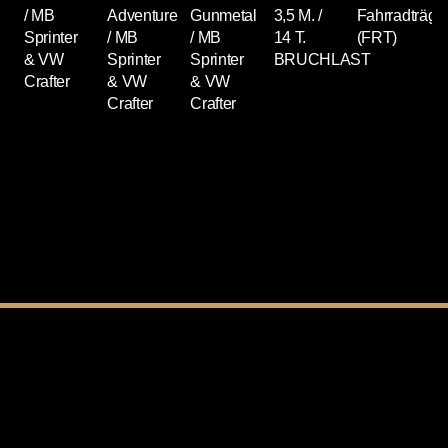
/ MB
Adventure
Gunmetal
3,5 M. /
Fahrradträge
Sprinter
/ MB
/ MB
14 T.
(FRT)
& VW
Sprinter
Sprinter
BRUCHLAST
Crafter
& VW
& VW
Crafter
Crafter