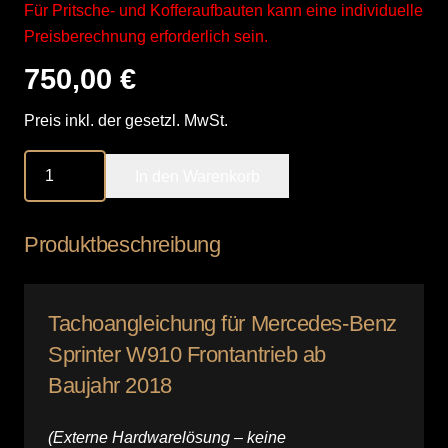
Für Pritsche- und Kofferaufbauten kann eine individuelle
Preisberechnung erforderlich sein.
750,00
€
Preis inkl. der gesetzl. MwSt.
Tachoangleichung
In den Warenkorb
/
MB
Sprinter
Produktbeschreibung
W910
Menge
Tachoangleichung für Mercedes-Benz
Sprinter W910 Frontantrieb ab
Baujahr 2018
(Externe Hardwarelösung – keine