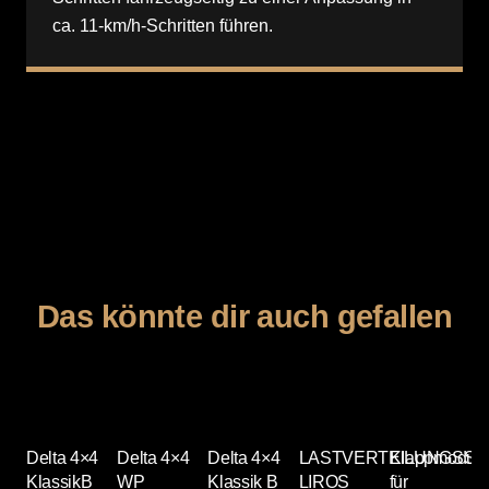
ca. 11-km/h-Schritten führen.
Das könnte dir auch gefallen
Delta 4×4
Delta 4×4
Delta 4×4
LASTVERTEILUNGSSEI
Klappmodul
E
KlassikB
WP
Klassik B
LIROS
für
L