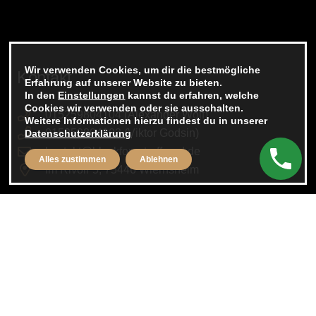
Wir verwenden Cookies, um dir die bestmögliche
Kontakt
Erfahrung auf unserer Website zu bieten.
In den
Einstellungen
kannst du erfahren, welche
Cookies wir verwenden oder sie ausschalten.
015259804104 (Alexander Wolf)
Weitere Informationen hierzu findest du in unserer
015259804103 (Viktor Godsin)
Datenschutzerklärung
kontakt@blackforest-offroad.de
Alles zustimmen
Ablehnen
Im Rivoir 5, 75446 Wiernsheim
Rechtliches
Impressum
Datenschutzerklärung
AGB