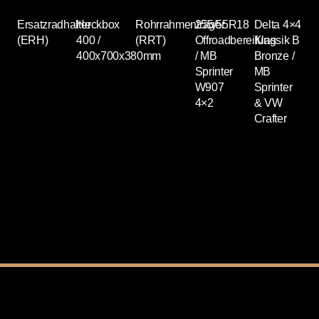
Ersatzradhalter
Heckbox
Rohrrahmenträger
255/55R18
Delta 4×4
(ERH)
400 /
(RRT)
Offroadbereifung
Klassik B
L
400x700x380mm
/ MB
Bronze /
/
Sprinter
MB
S
W907
Sprinter
4×2
& VW
Crafter