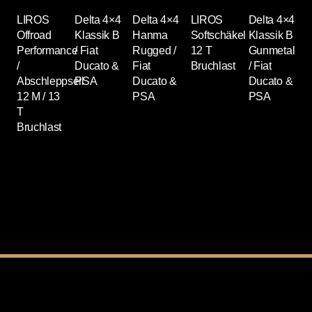
LIROS
Delta 4×4
Delta 4×4
LIROS
Delta 4×4
D
Offroad
Klassik B
Hanma
Softschäkel
Klassik B
K
Performance
/ Fiat
Rugged /
12 T
Gunmetal
/
Ducato &
Fiat
Bruchlast
/ Fiat
B
Abschleppseil
PSA
Ducato &
Ducato &
F
12 M / 13
PSA
PSA
D
T
Bruchlast