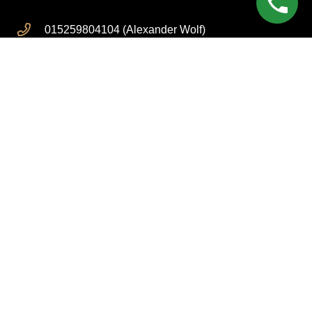
015259804104 (Alexander Wolf)
015259804103 (Viktor Godsin)
kontakt@blackforest-offroad.de
Im Rivoir 5, 75446 Wiernsheim
Rechtliches
Impressum
Datenschutzerklärung
AGB
Cookie Einstellungen
Folge uns auf