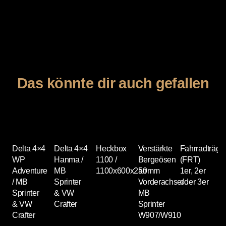
Das könnte dir auch gefallen
Delta 4×4
Delta 4×4
Heckbox
Verstärkte
Fahrradträge
E
WP
Hanma /
1100 /
Bergeösen
(FRT)
L
Adventure
MB
1100x600x250mm
an
1er, 2er
/ MB
Sprinter
Vorderachse/
oder 3er
Sprinter
& VW
MB
& VW
Crafter
Sprinter
Crafter
W907/W910