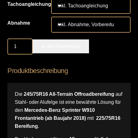
Tachoangleichung
Abnahme
245/75R16
In den Warenkorb
Offroadbereifung
/
MB
Produktbeschreibung
Sprinter
W910
Frontantrieb
Die
245/75R16 All-Terrain Offroadbereifung
auf
Menge
Stahl- oder Alufelge ist eine bewährte Lösung für
den
Mercedes-Benz Sprinter W910
Frontantrieb (ab Baujahr 2018)
mit
225/75R16
Bereifung
.