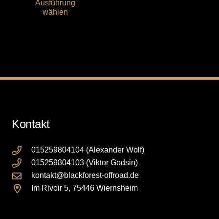
Ausführung
Produkt
wählen
weist
mehrere
Varianten
auf.
Die
Optionen
können
auf
der
Kontakt
Produktseite
gewählt
015259804104 (Alexander Wolf)
werden
015259804103 (Viktor Godsin)
kontakt@blackforest-offroad.de
Im Rivoir 5, 75446 Wiernsheim