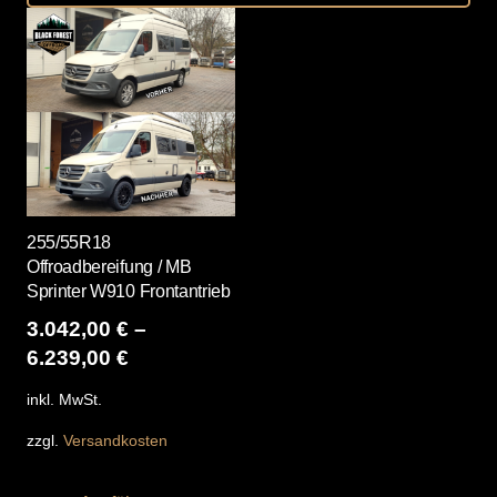
255/55R18
Offroadbereifung / MB
Sprinter W910 Frontantrieb
3.042,00
€
–
6.239,00
€
inkl. MwSt.
zzgl.
Versandkosten
Dieses