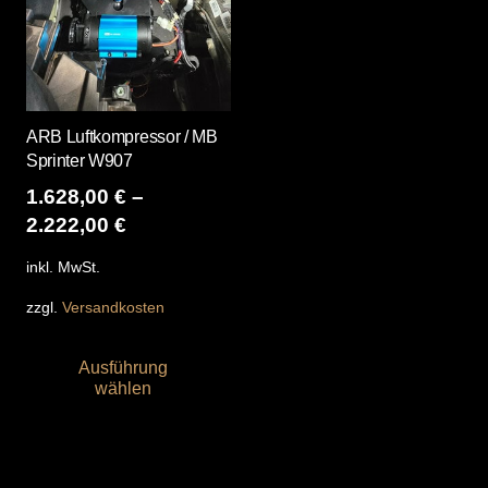
ARB Luftkompressor / MB
Sprinter W907
1.628,00
€
–
2.222,00
€
inkl. MwSt.
zzgl.
Versandkosten
Dieses
Ausführung
Produkt
wählen
weist
mehrere
Varianten
auf.