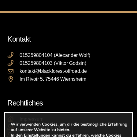
Die
Optionen
können
auf
Kontakt
der
Produktseite
gewählt
015259804104 (Alexander Wolf)
werden
015259804103 (Viktor Godsin)
kontakt@blackforest-offroad.de
Im Rivoir 5, 75446 Wiernsheim
Rechtliches
Impressum
Wir verwenden Cookies, um dir die bestmögliche Erfahrung
Datenschutzerklärung
auf unserer Website zu bieten.
In den
Einstellungen
kannst du erfahren, welche Cookies
AGB