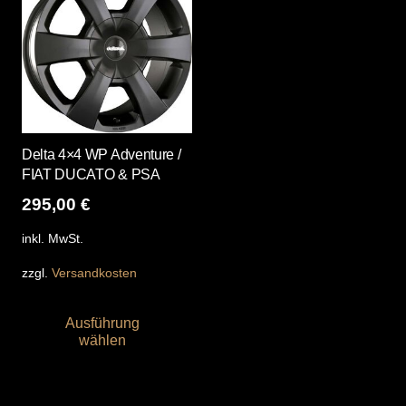
Delta 4×4 WP Adventure /
FIAT DUCATO & PSA
295,00
€
inkl. MwSt.
zzgl.
Versandkosten
Dieses
Ausführung
Produkt
wählen
weist
mehrere
Varianten