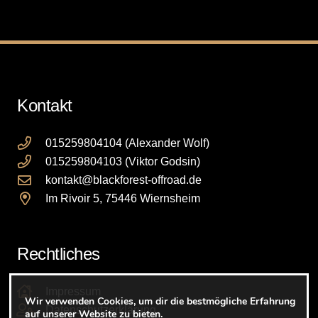
auf.
Die
Optionen
können
auf
Kontakt
der
Produktseite
gewählt
015259804104 (Alexander Wolf)
werden
015259804103 (Viktor Godsin)
kontakt@blackforest-offroad.de
Im Rivoir 5, 75446 Wiernsheim
Rechtliches
Impressum
Wir verwenden Cookies, um dir die bestmögliche Erfahrung
Datenschutzerklärung
auf unserer Website zu bieten.