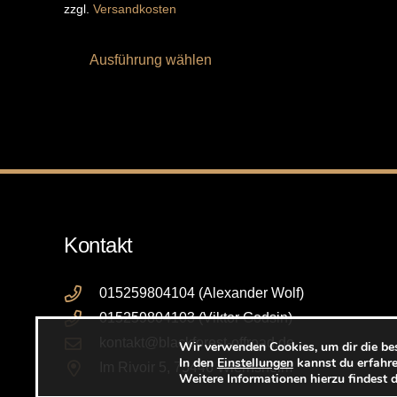
zzgl.
Versandkosten
Dieses
Ausführung wählen
Produkt
weist
mehrere
Varianten
auf.
Die
Optionen
können
Kontakt
auf
der
015259804104 (Alexander Wolf)
Produktseite
015259804103 (Viktor Godsin)
gewählt
kontakt@blackforest-offroad.de
Wir verwenden Cookies, um dir die be
In den
Einstellungen
kannst du erfahre
werden
Im Rivoir 5, 75446 Wiernsheim
Weitere Informationen hierzu findest 