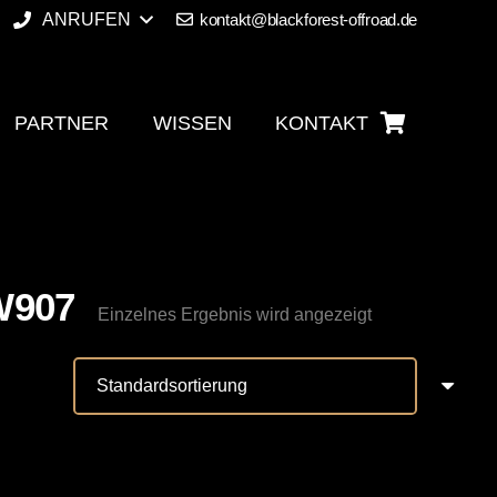
ANRUFEN
kontakt@blackforest-offroad.de
PARTNER
WISSEN
KONTAKT
Es befinden sich keine Produkte im Warenkorb.
 W907
Einzelnes Ergebnis wird angezeigt