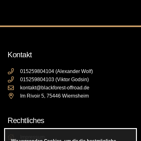
Varianten
auf.
Die
Optionen
können
auf
der
Kontakt
Produktseite
gewählt
015259804104 (Alexander Wolf)
werden
015259804103 (Viktor Godsin)
kontakt@blackforest-offroad.de
Im Rivoir 5, 75446 Wiernsheim
Rechtliches
Impressum
Wir verwenden Cookies, um dir die bestmögliche