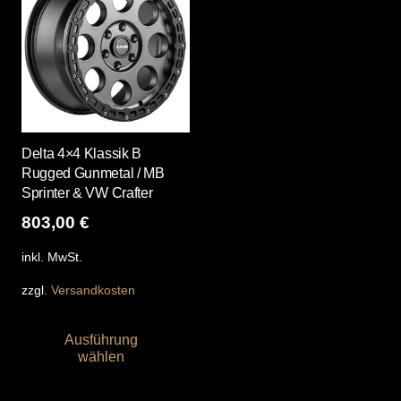
Delta 4×4 Klassik B
Rugged Gunmetal / MB
Sprinter & VW Crafter
803,00
€
inkl. MwSt.
zzgl.
Versandkosten
Dieses
Ausführung
Produkt
wählen
weist
mehrere