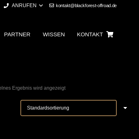
ANRUFEN
kontakt@blackforest-offroad.de
PARTNER
WISSEN
KONTAKT
Es befinden sich keine Produkte im Warenkorb.
elnes Ergebnis wird angezeigt