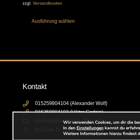
zzgl.
Versandkosten
Dieses
Ausführung wählen
Produkt
weist
mehrere
Varianten
auf.
Die
Optionen
können
Kontakt
auf
der
015259804104 (Alexander Wolf)
Produktseite
015259804103 (Viktor Godsin)
gewählt
kontakt@blackforest-offroad.de
Wir verwenden Cookies, um dir die be
In den
Einstellungen
kannst du erfahre
werden
Im Rivoir 5, 75446 Wiernsheim
Weitere Informationen hierzu findest 