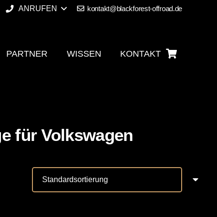
ANRUFEN
kontakt@blackforest-offroad.de
PARTNER
WISSEN
KONTAKT
Es befinden sich keine Produkte im Warenkorb.
ge für Volkswagen