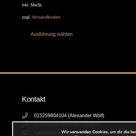
inkl. MwSt.
zzgl.
Versandkosten
Dieses
Ausführung wählen
Produkt
weist
mehrere
Varianten
auf.
Die
Optionen
können
Kontakt
auf
der
015259804104 (Alexander Wolf)
Produktseite
015259804103 (Viktor Godsin)
gewählt
Wir verwenden Cookies, um dir die be
kontakt@blackforest-offroad.de