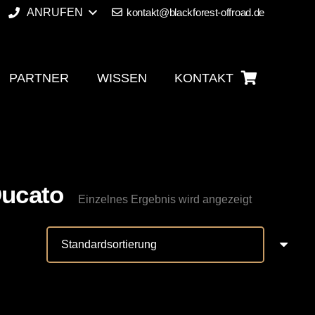
ANRUFEN
kontakt@blackforest-offroad.de
PARTNER
WISSEN
KONTAKT
Es befinden sich keine Produkte im Warenkorb.
Ducato
Einzelnes Ergebnis wird angezeigt