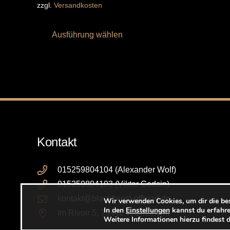
zzgl.
Versandkosten
Dieses
Ausführung wählen
Produkt
weist
mehrere
Varianten
auf.
Die
Optionen
können
Kontakt
auf
der
015259804104 (Alexander Wolf)
Produktseite
015259804103 (Viktor Godsin)
gewählt
kontakt@blackforest-offroad.de
Wir verwenden Cookies, um dir die be
In den
Einstellungen
kannst du erfahre
werden
Im Rivoir 5, 75446 Wiernsheim
Weitere Informationen hierzu findest 