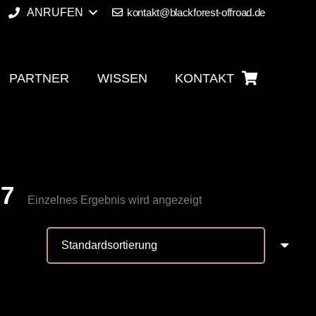
ANRUFEN
kontakt@blackforest-offroad.de
PARTNER
WISSEN
KONTAKT
Es befinden sich keine Produkte im Warenkorb.
07
Einzelnes Ergebnis wird angezeigt