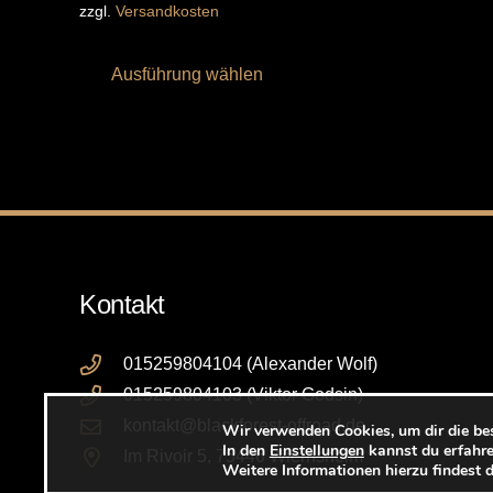
zzgl.
Versandkosten
Dieses
Ausführung wählen
Produkt
weist
mehrere
Varianten
auf.
Die
Optionen
können
Kontakt
auf
der
015259804104 (Alexander Wolf)
Produktseite
015259804103 (Viktor Godsin)
gewählt
kontakt@blackforest-offroad.de
Wir verwenden Cookies, um dir die be
In den
Einstellungen
kannst du erfahre
werden
Im Rivoir 5, 75446 Wiernsheim
Weitere Informationen hierzu findest 