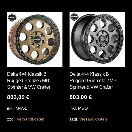
weist
wei
mehrere
me
Varianten
Var
auf.
auf
Die
Die
Optionen
Opt
können
kö
auf
auf
der
der
Produktseite
Pro
Delta 4×4 Klassik B
Delta 4×4 Klassik B
gewählt
gew
Rugged Bronze / MB
Rugged Gunmetal / MB
werden
we
Sprinter & VW Crafter
Sprinter & VW Crafter
803,00
€
803,00
€
inkl. MwSt.
inkl. MwSt.
zzgl.
Versandkosten
zzgl.
Versandkosten
Dieses
Die