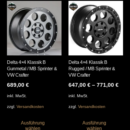
Varianten
Var
auf.
auf
Die
Die
Optionen
Opt
können
kö
auf
auf
der
der
Produktseite
Pro
Delta 4×4 Klassik B
Delta 4×4 Klassik B
gewählt
gew
Gunmetal / MB Sprinter &
Rugged / MB Sprinter &
werden
we
VW Crafter
VW Crafter
689,00
€
647,00
€
–
771,00
€
inkl. MwSt.
inkl. MwSt.
zzgl.
Versandkosten
zzgl.
Versandkosten
Dieses
Die
Ausführung
Ausführung
Produkt
Pro
wählen
wählen