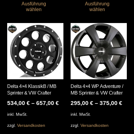
Ausführung
Ausführung
Produkt
Pro
wählen
wählen
weist
wei
mehrere
me
Varianten
Var
auf.
auf
Die
Die
Optionen
Opt
können
kö
auf
auf
der
der
Produktseite
Pro
Delta 4×4 KlassikB / MB
Delta 4×4 WP Adventure /
gewählt
gew
Sprinter & VW Crafter
MB Sprinter & VW Crafter
werden
we
534,00
€
–
657,00
€
295,00
€
–
375,00
€
inkl. MwSt.
inkl. MwSt.
zzgl.
Versandkosten
zzgl.
Versandkosten