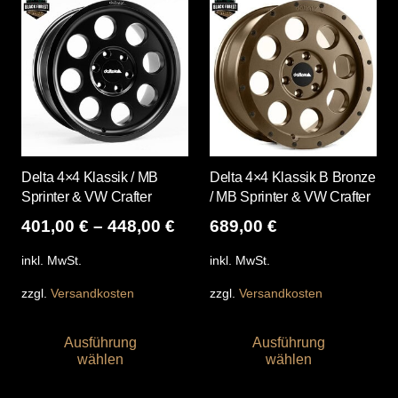
Varianten
Var
auf.
auf
Die
Die
Optionen
Opt
können
kö
auf
auf
der
der
Produktseite
Pro
Delta 4×4 Klassik / MB
Delta 4×4 Klassik B Bronze
gewählt
gew
Sprinter & VW Crafter
/ MB Sprinter & VW Crafter
werden
we
401,00
€
–
448,00
€
689,00
€
inkl. MwSt.
inkl. MwSt.
zzgl.
Versandkosten
zzgl.
Versandkosten
Dieses
Die
Ausführung
Ausführung
Produkt
Pro
wählen
wählen
weist
wei
mehrere
me