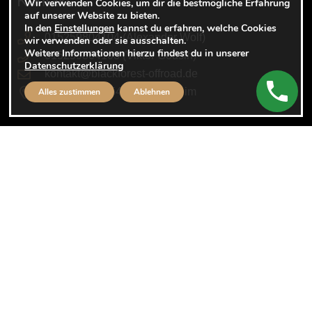
Kontakt
Wir verwenden Cookies, um dir die bestmögliche Erfahrung
auf unserer Website zu bieten.
In den
Einstellungen
kannst du erfahren, welche Cookies
015259804104 (Alexander Wolf)
wir verwenden oder sie ausschalten.
Weitere Informationen hierzu findest du in unserer
015259804103 (Viktor Godsin)
Datenschutzerklärung
kontakt@blackforest-offroad.de
Im Rivoir 5, 75446 Wiernsheim
Alles zustimmen
Ablehnen
Rechtliches
Impressum
Datenschutzerklärung
AGB
Cookie Einstellungen
Folge uns auf