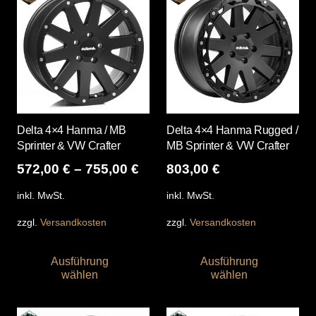
Delta 4×4 Hanma / MB
Delta 4×4 Hanma Rugged /
Sprinter & VW Crafter
MB Sprinter & VW Crafter
572,00
€
–
755,00
€
803,00
€
inkl. MwSt.
inkl. MwSt.
zzgl.
Versandkosten
zzgl.
Versandkosten
Dieses
Die
Ausführung
Ausführung
Produkt
Pro
wählen
wählen
weist
wei
mehrere
me