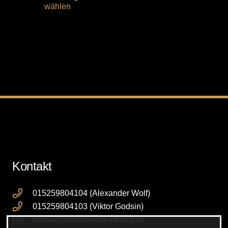
wählen
weist
mehrere
Varianten
auf.
Die
Optionen
können
auf
der
Produktseite
gewählt
werden
Kontakt
015259804104 (Alexander Wolf)
015259804103 (Viktor Godsin)
kontakt@blackforest-offroad.de