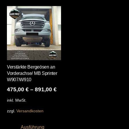
Verstärkte Bergeösen an
Vorderachse/ MB Sprinter
W907/W910
475,00
€
–
891,00
€
inkl. MwSt.
zzgl.
Versandkosten
Dieses
Ausführung
Produkt