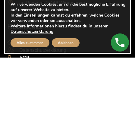
Im Rivoir 5, 75446 Wiernsheim
Wir verwenden Cookies, um dir die bestmögliche Erfahrung
auf unserer Website zu bieten.
In den
Einstellungen
kannst du erfahren, welche Cookies
wir verwenden oder sie ausschalten.
Rechtliches
Weitere Informationen hierzu findest du in unserer
Datenschutzerklärung
Impressum
Alles zustimmen
Ablehnen
Datenschutzerklärung
AGB
Cookie Einstellungen
Folge uns auf