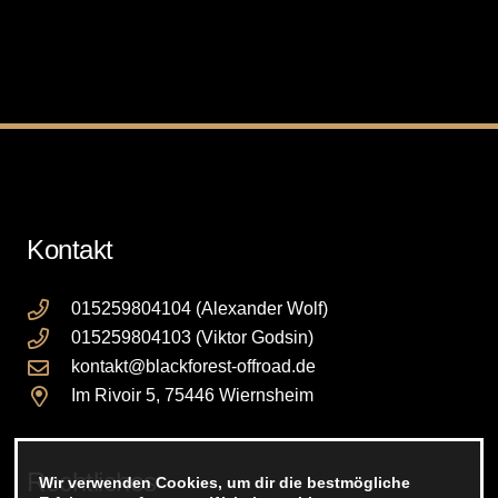
Varianten
auf
auf.
Die
Die
Opt
Optionen
kö
können
auf
auf
der
der
Pro
Produktseite
gew
Kontakt
gewählt
we
werden
015259804104 (Alexander Wolf)
015259804103 (Viktor Godsin)
kontakt@blackforest-offroad.de
Im Rivoir 5, 75446 Wiernsheim
Rechtliches
Wir verwenden Cookies, um dir die bestmögliche