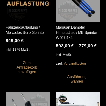
Fahrzeugauflastung /
Marquart Dämpfer
Mercedes-Benz Sprinter
Hinterachse / MB Sprinter
W907 4×4
849,00
€
593,00
€
–
779,00
€
inkl. 19 % MwSt.
inkl. MwSt.
Zum
zzgl.
Versandkosten
Anfragekorb
Die
hinzufügen
Ausführung
Pro
wählen
wei
me
Var
auf