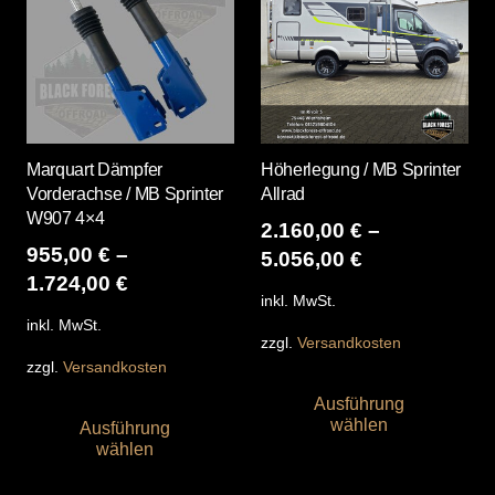
Die
Opt
kö
auf
der
Pro
Marquart Dämpfer
Höherlegung / MB Sprinter
gew
Vorderachse / MB Sprinter
Allrad
we
W907 4×4
2.160,00
€
–
955,00
€
–
5.056,00
€
1.724,00
€
inkl. MwSt.
inkl. MwSt.
zzgl.
Versandkosten
zzgl.
Versandkosten
Die
Dieses
Ausführung
Pro
wählen
Ausführung
Produkt
wei
wählen
weist
me
mehrere
Var