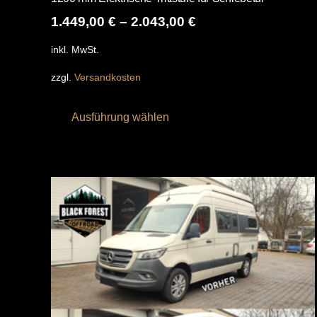
1.449,00
€
–
2.043,00
€
inkl. MwSt.
zzgl.
Versandkosten
Dieses
Ausführung wählen
Produkt
weist
mehrere
Varianten
auf.
Die
Optionen
können
auf
der