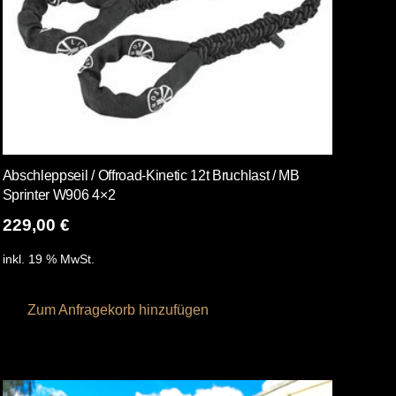
Produktseite
gewählt
werden
Abschleppseil / Offroad-Kinetic 12t Bruchlast / MB
Sprinter W906 4×2
229,00
€
inkl. 19 % MwSt.
Zum Anfragekorb hinzufügen