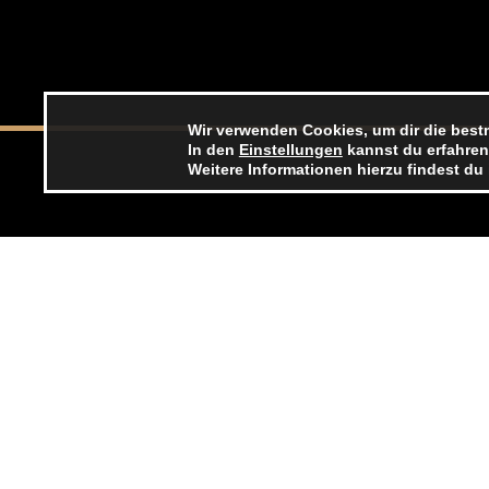
Optionen
Beiträge
können
auf
der
Produktseite
Wir verwenden Cookies, um dir die best
In den
Einstellungen
kannst du erfahren
gewählt
Weitere Informationen hierzu findest du
werden
Kontakt
015259804104 (Alexander Wolf)
015259804103 (Viktor Godsin)
kontakt@blackforest-offroad.de
Im Rivoir 5, 75446 Wiernsheim