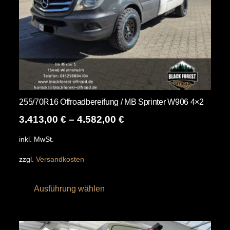
Produktseite
gewählt
werden
255/70R16 Offroadbereifung / MB Sprinter W906 4×2
3.413,00
€
–
4.582,00
€
inkl. MwSt.
zzgl.
Versandkosten
Dieses
Ausführung wählen
Produkt
weist
mehrere