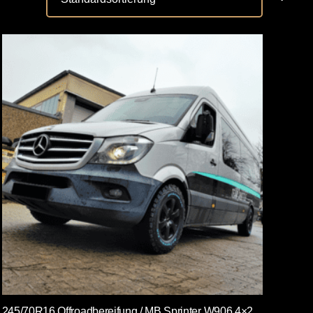
245/70R16 Offroadbereifung / MB Sprinter W906 4×2