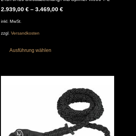
2.939,00
€
–
3.469,00
€
inkl. MwSt.
zzgl.
Versandkosten
Dieses
Ausführung wählen
Produkt
weist
mehrere
Varianten
auf.
Die
Optionen
können
auf
der