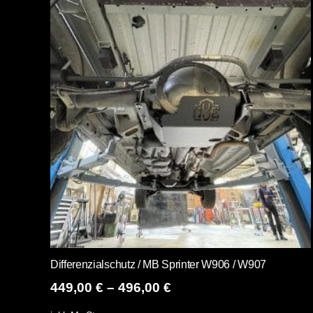
Varianten
auf.
Die
Optionen
können
auf
der
Produktseite
gewählt
werden
Differenzialschutz / MB Sprinter W906 / W907
449,00
€
–
496,00
€