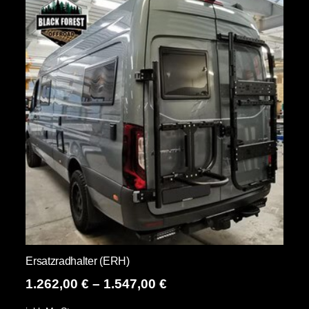
Varianten
auf.
Die
Optionen
können
auf
der
Produktseite
gewählt
werden
Ersatzradhalter (ERH)
1.262,00
€
–
1.547,00
€