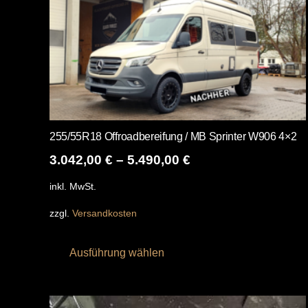
Produktseite
gewählt
werden
255/55R18 Offroadbereifung / MB Sprinter W906 4×2
3.042,00
€
–
5.490,00
€
inkl. MwSt.
zzgl.
Versandkosten
Dieses
Ausführung wählen
Produkt
weist
mehrere