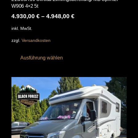
W906 4×2 5t
4.930,00
€
–
4.948,00
€
inkl. MwSt.
zzgl.
Versandkosten
Dieses
Ausführung wählen
Produkt
weist
mehrere
Varianten
auf.
Die
Optionen
können
auf
der