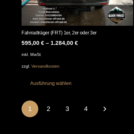
Fahrradträger (FRT) 1er, 2er oder 3er
595,00
€
–
1.284,00
€
inkl. MwSt.
zzgl.
Versandkosten
Dieses
Ausführung wählen
Produkt
weist
mehrere
Seitennummerierung
1
2
3
4
Varianten
auf.
der
Die