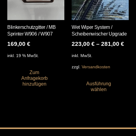
Blinkerschutzgitter / MB
Wet Wiper System /
Sprinter W906 / W907
Scheibenwischer Upgrade
169,00
€
223,00
€
–
281,00
€
inkl. 19 % MwSt.
inkl. MwSt.
zzgl.
Versandkosten
Zum
Die
Anfragekorb
Ausführung
hinzufügen
Pro
wählen
wei
me
Var
auf
Die
Opt