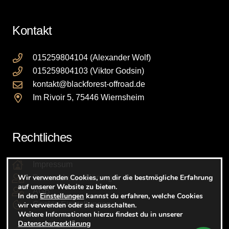
kö
auf
Kontakt
der
Pro
015259804104 (Alexander Wolf)
gew
015259804103 (Viktor Godsin)
we
kontakt@blackforest-offroad.de
Im Rivoir 5, 75446 Wiernsheim
Rechtliches
Impressum
Wir verwenden Cookies, um dir die bestmögliche Erfahrung
Datenschutzerklärung
auf unserer Website zu bieten.
AGB
In den
Einstellungen
kannst du erfahren, welche Cookies
Cookie Einstellungen
wir verwenden oder sie ausschalten.
Weitere Informationen hierzu findest du in unserer
Datenschutzerklärung