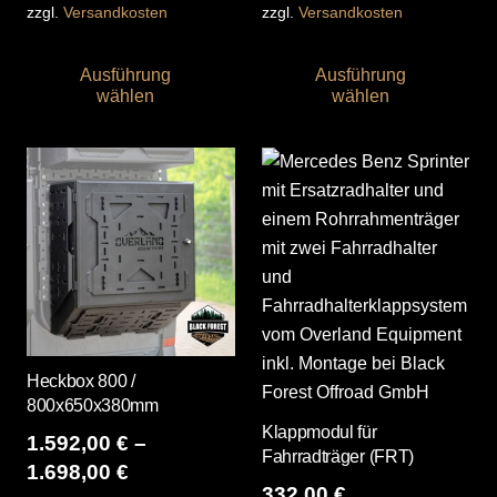
zzgl.
Versandkosten
zzgl.
Versandkosten
Dieses
Die
Ausführung
Ausführung
Produkt
Pro
wählen
wählen
weist
wei
mehrere
me
Varianten
Var
auf.
auf
Die
Die
Optionen
Opt
können
kö
auf
auf
der
der
Produktseite
Pro
Heckbox 800 /
gewählt
gew
800x650x380mm
werden
we
Klappmodul für
1.592,00
€
–
Fahrradträger (FRT)
1.698,00
€
332,00
€