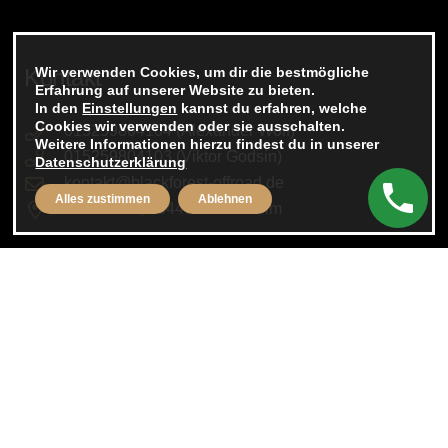
Wir verwenden Cookies, um dir die bestmögliche
Kontakt
Erfahrung auf unserer Website zu bieten.
In den
Einstellungen
kannst du erfahren, welche
Cookies wir verwenden oder sie ausschalten.
015259804104 (Alexander Wolf)
Weitere Informationen hierzu findest du in unserer
015259804103 (Viktor Godsin)
Datenschutzerklärung
kontakt@blackforest-offroad.de
Alles zustimmen
Ablehnen
Im Rivoir 5, 75446 Wiernsheim
Rechtliches
Impressum
Datenschutzerklärung
AGB
Cookie Einstellungen