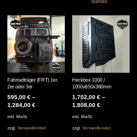
wählen
wei
mehrere
me
Varianten
Var
auf.
auf
Die
Die
Optionen
Opt
können
kö
auf
auf
der
der
Produktseite
Pro
gewählt
Fahrradträger (FRT) 1er,
Heckbox 1000 /
gew
werden
2er oder 3er
1000x650x380mm
we
595,00
€
–
1.702,00
€
–
1.284,00
€
1.808,00
€
inkl. MwSt.
inkl. MwSt.
zzgl.
Versandkosten
zzgl.
Versandkosten