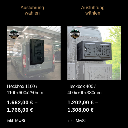
Dieses
Die
Ausführung
Ausführung
Produkt
Pro
wählen
wählen
weist
wei
mehrere
me
Varianten
Var
auf.
auf
Die
Die
Optionen
Opt
können
kö
auf
auf
der
der
Produktseite
Pro
Heckbox 1100 /
Heckbox 400 /
gewählt
gew
1100x600x250mm
400x700x380mm
werden
we
1.662,00
€
–
1.202,00
€
–
1.768,00
€
1.308,00
€
inkl. MwSt.
inkl. MwSt.