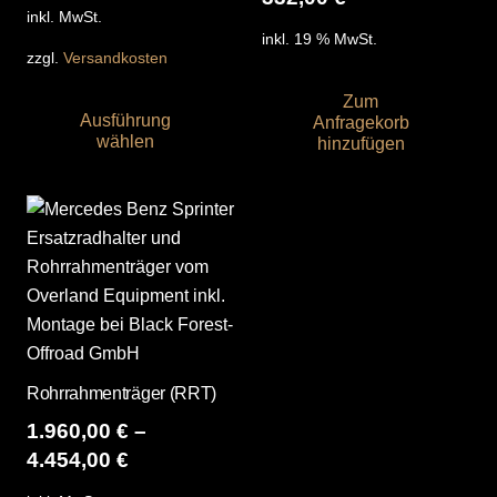
inkl. MwSt.
inkl. 19 % MwSt.
zzgl.
Versandkosten
Dieses
Zum
Ausführung
Anfragekorb
Produkt
wählen
hinzufügen
weist
mehrere
Varianten
auf.
Die
Optionen
können
auf
der
Rohrrahmenträger (RRT)
Produktseite
1.960,00
€
–
gewählt
4.454,00
€
werden