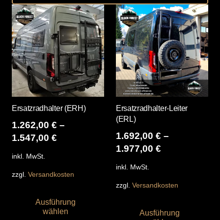
Ersatzradhalter (ERH)
Ersatzradhalter-Leiter
(ERL)
1.262,00
€
–
1.692,00
€
–
1.547,00
€
1.977,00
€
inkl. MwSt.
inkl. MwSt.
zzgl.
Versandkosten
zzgl.
Versandkosten
Dieses
Die
Ausführung
Produkt
wählen
Ausführung
Pro
weist