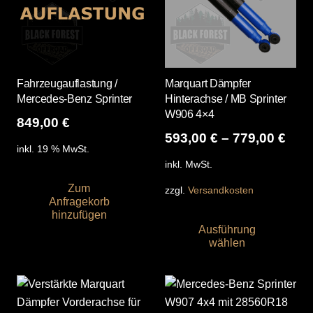
Fahrzeugauflastung /
Marquart Dämpfer
Mercedes-Benz Sprinter
Hinterachse / MB Sprinter
W906 4×4
849,00
€
593,00
€
–
779,00
€
inkl. 19 % MwSt.
inkl. MwSt.
Zum
zzgl.
Versandkosten
Anfragekorb
Die
hinzufügen
Ausführung
Pro
wählen
wei
me
Var
auf