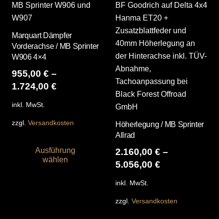
Die
Opt
kö
Marquart Dämpfer
auf
Vorderachse / MB Sprinter
der
W906 4×4
Pro
955,00
€
–
gew
1.724,00
€
we
inkl. MwSt.
zzgl.
Versandkosten
Höherlegung / MB Sprinter
Allrad
Dieses
Ausführung
2.160,00
€
–
Produkt
wählen
5.056,00
€
weist
mehrere
inkl. MwSt.
Varianten
zzgl.
Versandkosten
auf.
Die
Die