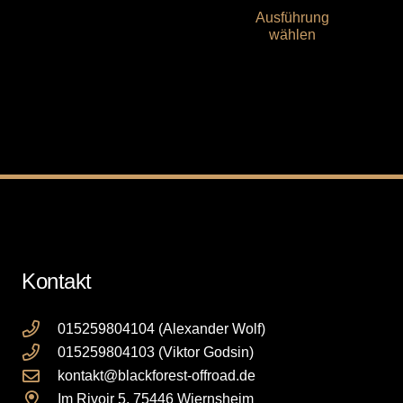
Optionen
Ausführung
Pro
wählen
können
wei
auf
me
der
Var
Produktseite
auf
gewählt
Die
werden
Opt
kö
auf
der
Pro
Kontakt
gew
we
015259804104 (Alexander Wolf)
015259804103 (Viktor Godsin)
kontakt@blackforest-offroad.de
Im Rivoir 5, 75446 Wiernsheim